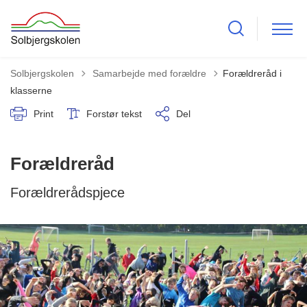
Tilbage til
Solbjergskolen
Samarbejde med forældre
Forældreråd i
klasserne
Print
Forstør tekst
Del
Forældreråd
Forældrerådspjece