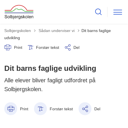
Tilbage til
Solbjergskolen
Sådan underviser vi
Dit barns faglige
udvikling
Print
Forstør tekst
Del
Dit barns faglige udvikling
Alle elever bliver fagligt udfordret på
Solbjergskolen.
Print
Forstør tekst
Del